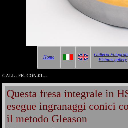
Galleria Fotografi
Home
Pictures gallery
GALL - FR- CON-01---
Questa fresa integrale in H
esegue ingranaggi conici c
il metodo Gleason