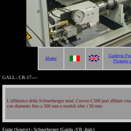
Galleria Fo
Home
Pictures 
GALL - CR-17----
L'affilatrice della Schneeberger mod. Corvus C500 può affilare crea
con diametro fino a 500 mm e moduli oltre i 50 mm.
Fonte (Source) - Schneeberger (Garda -VR -Italy)