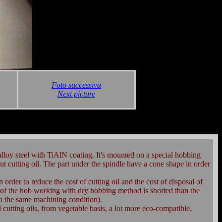
Foto successiva
Next picture
 alloy steel with TiAlN coating. It's mounted on a special hobbing
t cutting oil. The part under the spindle have a cone shape in order
order to reduce the cost of cutting oil and the cost of disposal of
e of the hob working with dry hobbing method is shorted than the
 the same machining condition).
cutting oils, from vegetable basis, a lot more eco-compatible.