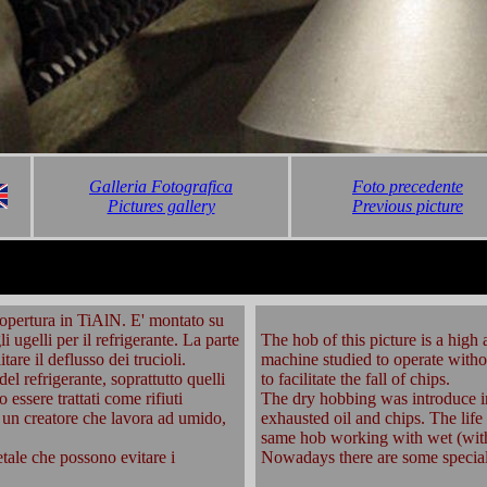
Galleria Fotografica
Foto precedente
Pictures gallery
Previous picture
copertura in TiAlN. E' montato su
 ugelli per il refrigerante. La parte
The hob of this picture is a high
are il deflusso dei trucioli.
machine studied to operate withou
 del refrigerante, soprattutto quelli
to facilitate the fall of chips.
essere trattati come rifiuti
The dry hobbing was introduce in 
i un creatore che lavora ad umido,
exhausted oil and chips. The lif
same hob working with wet (with
tale che possono evitare i
Nowadays there are some special 