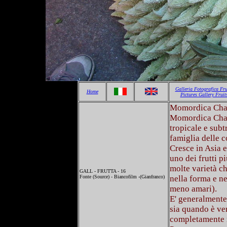
Galleria Fotografica Fru
Home
Pictures Gallery Fruit
Momordica Char
Momordica Chara
tropicale e subt
famiglia delle c
Cresce in Asia e
uno dei frutti p
molte varietà c
GALL - FRUTTA - 16
Fonte (Source) - Biancofilm -(Gianfranco)
nella forma e ne
meno amari).
E' generalment
sia quando è ve
completamente m