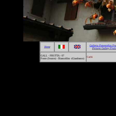
Galleria Fotografica Fru
Home
Pictures Gallery Fruit
GALL - FRUTTA - 07
Cachi
Fonte (Source) - Biancofilm -(Gianfranco)