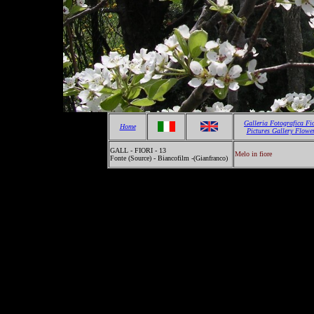
Galleria Fotografica Fi
Home
Pictures Gallery Flowe
GALL - FIORI - 13
Melo in fiore
Fonte (Source) - Biancofilm -(Gianfranco)