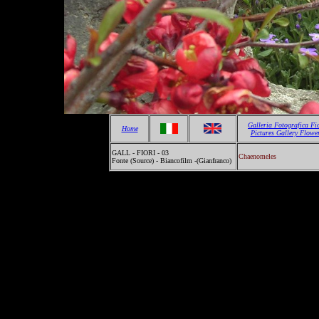
Galleria Fotografica Fi
Home
Pictures Gallery Flowe
GALL - FIORI - 03
Chaenomeles
Fonte (Source) - Biancofilm -(Gianfranco)