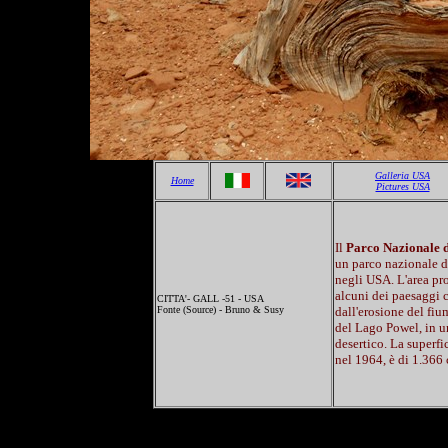
Galleria USA
Home
Pictures USA
Il
Parco Nazionale 
un parco nazionale de
negli USA. L'area pr
alcuni dei paesaggi c
CITTA'- GALL -51 - USA
Fonte (Source) - Bruno & Susy
dall'erosione del fi
del Lago Powel, in u
desertico. La superfic
nel 1964, è di 1.366 