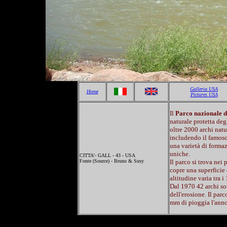
Galleria USA
Home
Pictures USA
Il
Parco nazionale d
naturale protetta de
oltre 2000 archi natur
includendo il famoso
una varietà di forma
uniche.
CITTA'- GALL - 43 - USA
Fonte (Source) - Bruno & Susy
Il parco si trova nei
copre una superficie 
altitudine varia tra 
Dal 1970 42 archi so
dell'erosione. Il par
mm di pioggia l'anno