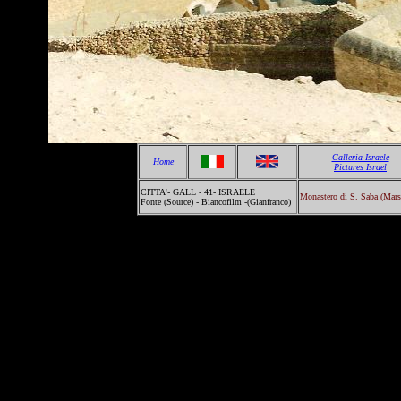
Galleria Israele
Home
Pictures Israel
CITTA'- GALL - 41- ISRAELE
Monastero di S. Saba (Mars
Fonte (Source) - Biancofilm -(Gianfranco)