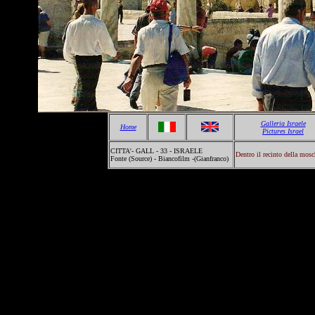
Galleria Israele
Home
Pictures Israel
CITTA'- GALL - 33 - ISRAELE
Dentro il recinto della mos
Fonte (Source) - Biancofilm -(Gianfranco)