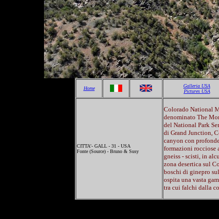
Galleria USA
Home
Pictures USA
Colorado National 
denominato The Mon
del National Park Ser
di Grand Junction, C
canyon con profonde 
CITTA'- GALL - 31 - USA
formazioni rocciose 
Fonte (Source) - Bruno & Susy
gneiss - scisti, in al
zona desertica sul C
boschi di ginepro sul
ospita una vasta gam
tra cui falchi dalla c