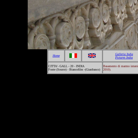
Galleria India
Home
Pictures India
CITTA'- GALL - 20 - INDIA
Basamento di marmo intarsi
Fonte (Source) - Biancofilm -(Gianfranco)
2010).