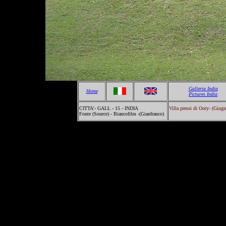
Galleria India
Home
Pictures India
CITTA'- GALL - 15 - INDIA
Villa pressi di Ooty- (Giug
Fonte (Source) - Biancofilm -(Gianfranco)