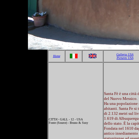
Galleria USA
Home
Pictures USA
Santa Fè è una città 
del Nuovo Messico.
Ha una popolazione 
abitanti. Santa Fe si 
di 2.132 metri sul li
1.619 di Albuquerque
CITTA'- GALL - 12 - USA
Fonte (Source) - Bruno & Susy
dello stato. È la capi
Fondata nel 1610 dagl
antico insediamento
statunitense ad ovest