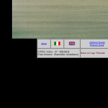
Galleria Israele
Home
Pictures Israel
CITTA'- GALL - 07 - ISRAELE
Barca sul Lago Tiberiade
Fonte (Source) - Biancofilm -(Gianfranco)