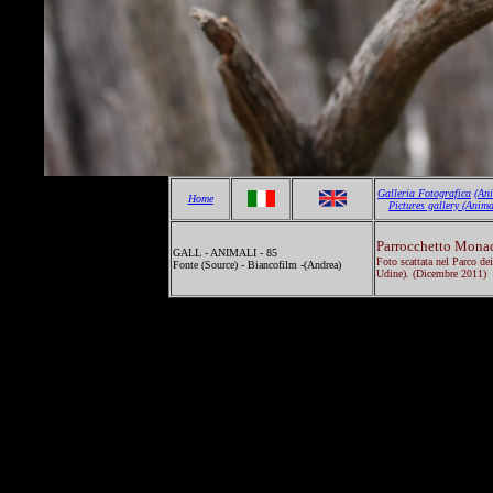
Galleria Fotografica
(An
Home
Pictures gallery
(Anima
Parrocchetto Mona
GALL - ANIMALI - 85
Foto scattata nel Parco dei
Fonte (Source) - Biancofilm -(Andrea)
Udine). (Dicembre 2011)