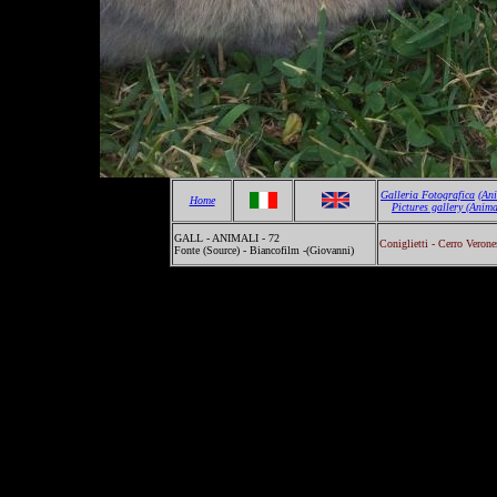
Galleria Fotografica
(An
Home
Pictures gallery
(Anima
GALL - ANIMALI - 72
Coniglietti - Cerro Verone
Fonte (Source) - Biancofilm -(Giovanni)