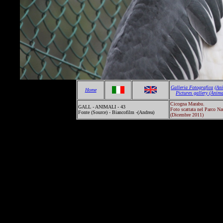
Galleria Fotografica
(An
Home
Pictures gallery
(Anima
Cicogna Marabu.
GALL - ANIMALI - 43
Foto scattata nel Parco Na
Fonte (Source) - Biancofilm -(Andrea)
(Dicembre 2011)