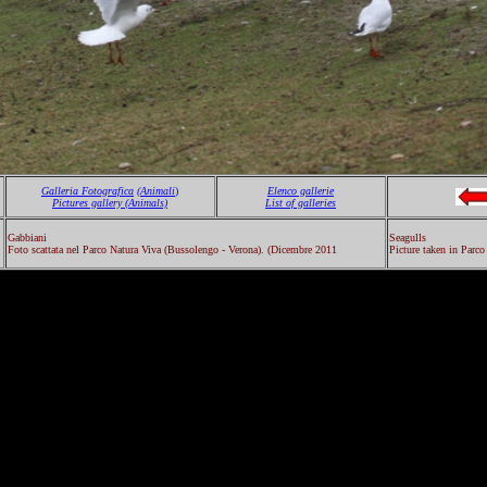
Galleria Fotografica
(Animali
)
Elenco gallerie
Pictures gallery
(Animals)
List of galleries
Gabbiani
Seagulls
Foto scattata nel Parco Natura Viva (Bussolengo - Verona). (Dicembre 2011
Picture taken in Parc