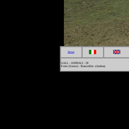
Home
GALL - ANIMALI - 28
Fonte (Source) - Biancofilm -(Andrea)