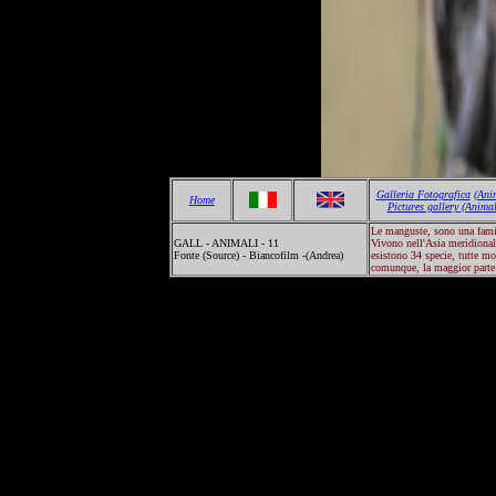
Galleria Fotografica
(Ani
Home
Pictures gallery
(Animal
Le manguste, sono una famig
GALL - ANIMALI - 11
Vivono nell'Asia meridionale
Fonte (Source) - Biancofilm -(Andrea)
esistono 34 specie, tutte mo
comunque, la maggior parte 