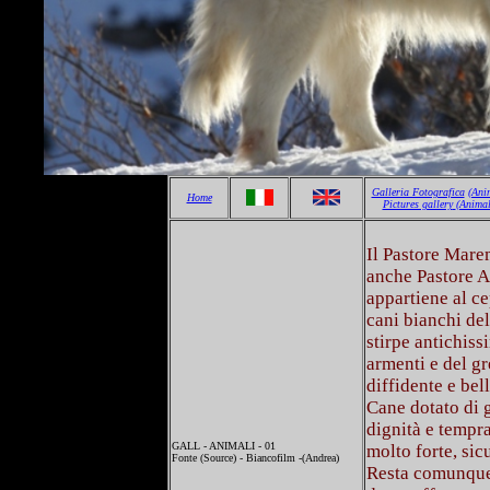
Galleria Fotografica
(Ani
Home
Pictures gallery
(Animal
Il Pastore Mar
anche Pastore A
appartiene al c
cani bianchi de
stirpe antichiss
armenti e del gr
diffidente e bel
Cane dotato di 
dignità e tempr
GALL - ANIMALI - 01
molto forte, sic
Fonte (Source) - Biancofilm -(Andrea)
Resta comunque